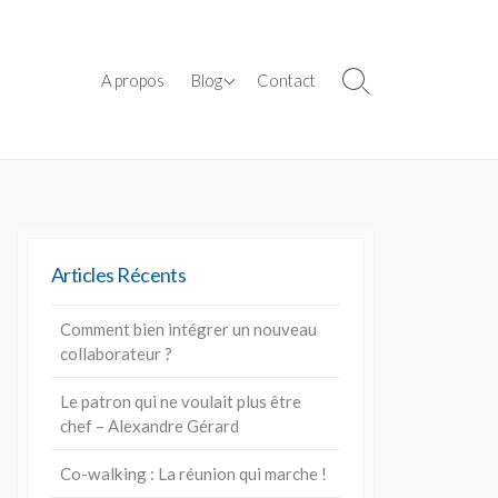
Révèle ton potentiel
A propos
Blog
Contact
S
e
Cultive ton bien-être au
a
travail
r
c
h
T
o
Articles Récents
g
g
l
Comment bien intégrer un nouveau
e
collaborateur ?
Le patron qui ne voulait plus être
chef – Alexandre Gérard
Co-walking : La réunion qui marche !