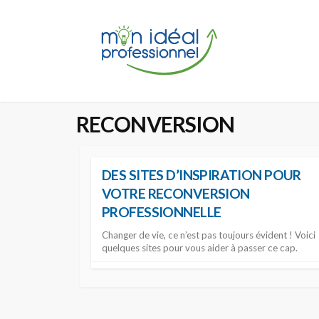
S
k
i
p
t
o
RECONVERSION
c
o
n
DES SITES D’INSPIRATION POUR
t
VOTRE RECONVERSION
e
PROFESSIONNELLE
n
t
Changer de vie, ce n’est pas toujours évident ! Voici
quelques sites pour vous aider à passer ce cap.