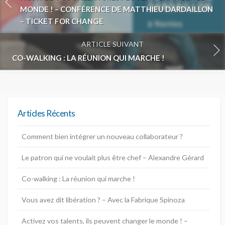
i
MONDE ! – CONFÉRENCE DE MATTHIEU DARDAILLON
r
– TICKET FOR CHANGE
e
a
ARTICLE SUIVANT
r
CO-WALKING : LA RÉUNION QUI MARCHE !
t
i
c
l
e
Articles Récents
Comment bien intégrer un nouveau collaborateur ?
Le patron qui ne voulait plus être chef – Alexandre Gérard
Co-walking : La réunion qui marche !
Vous avez dit libération ? – Avec la Fabrique Spinoza
Activez vos talents, ils peuvent changer le monde ! –