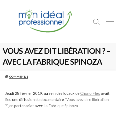
S
k
i
p
S
M
t
e
e
a
n
o
r
u
c
c
o
VOUS AVEZ DIT LIBÉRATION ? –
h
T
n
o
AVEC LA FABRIQUE SPINOZA
t
g
e
g
l
n
COMMENT: 1
e
t
Jeudi 28 février 2019, au sein des locaux de
Chono Flex
avait
lieu une diffusion du documentaire “
Vous avez dire libération
?”
, en partenariat avec
La Fabrique Spinoza
.